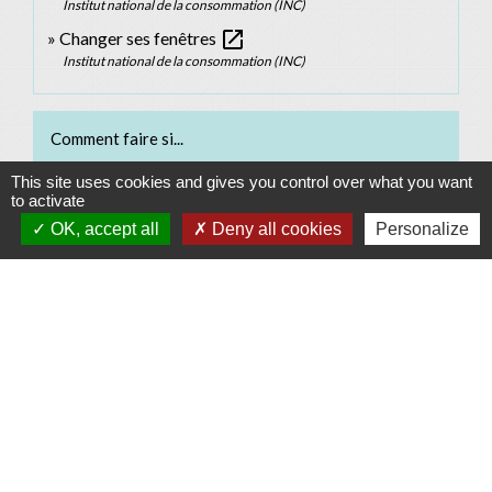
Institut national de la consommation (INC)
open_in_new
Changer ses fenêtres
Institut national de la consommation (INC)
Comment faire si...
This site uses cookies and gives you control over what you want
J'achète un logement
to activate
OK, accept all
Deny all cookies
Personalize
Signaler une erreur sur cette page
Contacts
Commune d'Allan
Place du Champ-de-Mars
26780 Allan - FRANCE