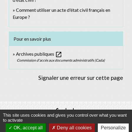
Comment utiliser un acte d'état civil français en
Europe ?
Pour en savoir plus
open_in_new
Archives publiques
Commission d'accès aux documents administratifs (Cada)
Signaler une erreur sur cette page
Contacts
This site uses cookies and gives you control over what you want
to activate
Commune d'Allan
OK, accept all
Deny all cookies
Personalize
Place du Champ-de-Mars