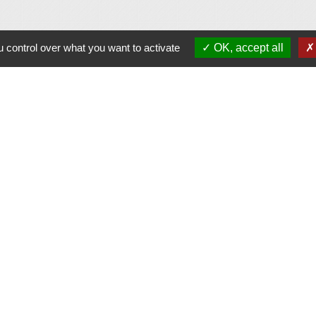
 control over what you want to activate
OK, accept all
Contacts
Commune d'Allan
Place du Champ-de-Mars
26780 Allan - FRANCE
+33 4 75 46 60 62
Contact par formulaire
tique de confidentialité
-
Accessibilité
-
Plan du sit