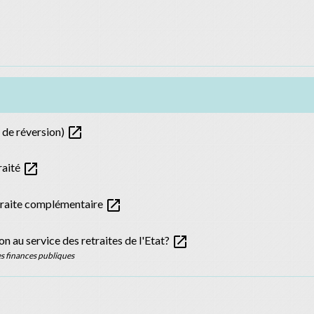
open_in_new
 de réversion)
open_in_new
raité
open_in_new
etraite complémentaire
open_in_new
au service des retraites de l'Etat?
des finances publiques