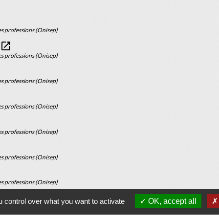
es professions (Onisep)
open_in_new
es professions (Onisep)
es professions (Onisep)
es professions (Onisep)
es professions (Onisep)
es professions (Onisep)
es professions (Onisep)
 control over what you want to activate
OK, accept all
es professions (Onisep)