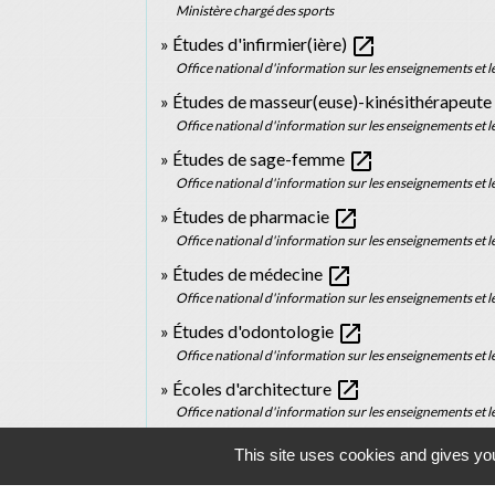
Ministère chargé des sports
open_in_new
Études d'infirmier(ière)
Office national d'information sur les enseignements et l
Études de masseur(euse)-kinésithérapeute
Office national d'information sur les enseignements et l
open_in_new
Études de sage-femme
Office national d'information sur les enseignements et l
open_in_new
Études de pharmacie
Office national d'information sur les enseignements et l
open_in_new
Études de médecine
Office national d'information sur les enseignements et l
open_in_new
Études d'odontologie
Office national d'information sur les enseignements et l
open_in_new
Écoles d'architecture
Office national d'information sur les enseignements et l
open_in_new
Écoles du patrimoine
This site uses cookies and gives you
Office national d'information sur les enseignements et l