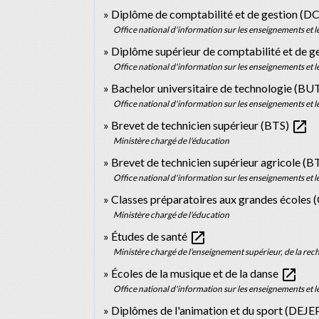
Diplôme de comptabilité et de gestion (D
Office national d'information sur les enseignements et l
Diplôme supérieur de comptabilité et de 
Office national d'information sur les enseignements et l
Bachelor universitaire de technologie (BU
Office national d'information sur les enseignements et l
open_in_new
Brevet de technicien supérieur (BTS)
Ministère chargé de l'éducation
Brevet de technicien supérieur agricole (
Office national d'information sur les enseignements et l
Classes préparatoires aux grandes écoles
Ministère chargé de l'éducation
open_in_new
Études de santé
Ministère chargé de l'enseignement supérieur, de la rech
open_in_new
Écoles de la musique et de la danse
Office national d'information sur les enseignements et l
Diplômes de l'animation et du sport (DEJE