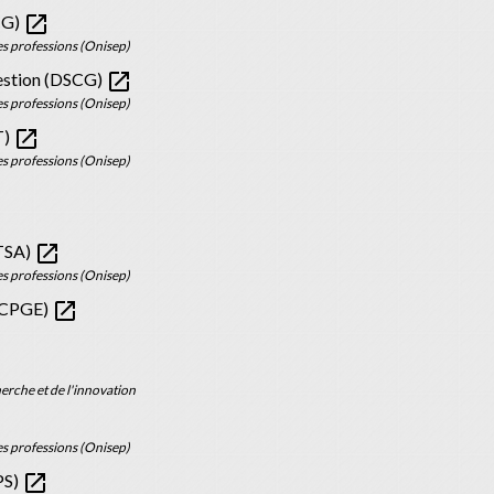
open_in_new
CG)
es professions (Onisep)
open_in_new
gestion (DSCG)
es professions (Onisep)
open_in_new
T)
es professions (Onisep)
open_in_new
BTSA)
es professions (Onisep)
open_in_new
 (CPGE)
erche et de l'innovation
es professions (Onisep)
open_in_new
PS)