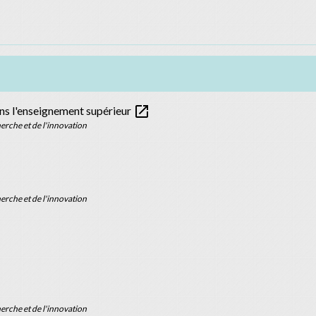
open_in_new
ans l'enseignement supérieur
erche et de l'innovation
erche et de l'innovation
erche et de l'innovation