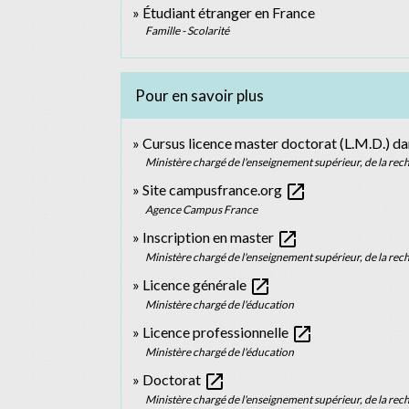
Étudiant étranger en France
Famille - Scolarité
Pour en savoir plus
Cursus licence master doctorat (L.M.D.) d
Ministère chargé de l'enseignement supérieur, de la rech
open_in_new
Site campusfrance.org
Agence Campus France
open_in_new
Inscription en master
Ministère chargé de l'enseignement supérieur, de la rech
open_in_new
Licence générale
Ministère chargé de l'éducation
open_in_new
Licence professionnelle
Ministère chargé de l'éducation
open_in_new
Doctorat
Ministère chargé de l'enseignement supérieur, de la rech