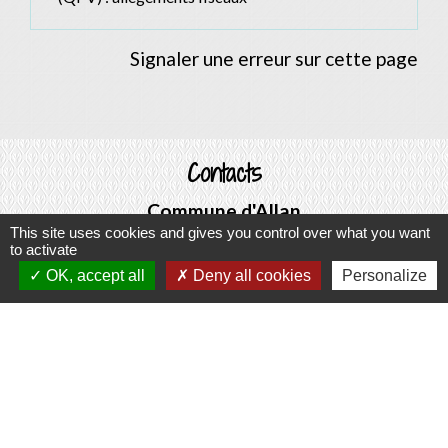
Signaler une erreur sur cette page
Contacts
Commune d'Allan
This site uses cookies and gives you control over what you want
Place du Champ-de-Mars
to activate
26780 Allan - FRANCE
OK, accept all
Deny all cookies
Personalize
+33 4 75 46 60 62
Contact par formulaire