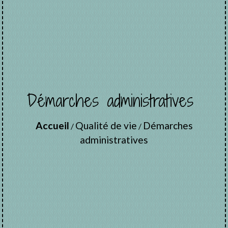
Démarches administratives
Accueil
Qualité de vie
Démarches
/
/
administratives