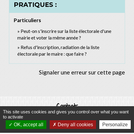
PRATIQUES :
Particuliers
Peut-on s'inscrire sur la liste électorale d'une
mairie et voter la même année ?
Refus d'inscription, radiation de la liste
électorale par le maire : que faire ?
Signaler une erreur sur cette page
Contacts
This site uses cookies and gives you control over what you want
to activate
Commune d'Allan
OK, accept all
Deny all cookies
Personalize
Place du Champ-de-Mars