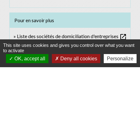
Pour en savoir plus
open_in_new
Liste des sociétés de domiciliation d'entreprises
This site uses cookies and gives you control over what you want
Welcome to France : retour en France pour une
to activate
activité salariée, créer une start-up, diriger une société,
OK, accept all
Deny all cookies
Personalize
open_in_new
...
Business France
Liste des locaux vacants de la ville de Paris pour
open_in_new
implanter votre activité professionnelle
Ville de Paris
Comment faire si...
Ouvrir un commerce