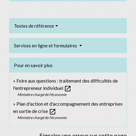
Textes de référence
Services en ligne et formulaires
Pour en savoir plus
Foire aux questions : traitement des difficultés de
open_in_new
l'entrepreneur individuel
Ministère chargé de l'économie
Plan d'action et d'accompagnement des entreprises
open_in_new
en sortie de crise
Ministère chargé de l'économie
Signaler une erreur sur cette page