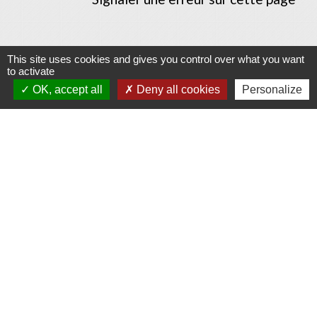
This site uses cookies and gives you control over what you want
to activate
Contacts
OK, accept all
Deny all cookies
Personalize
Commune d'Allan
Place du Champ-de-Mars
26780 Allan - FRANCE
+33 4 75 46 60 62
Contact par formulaire
Mentions légales
-
Politique de confidentialité
-