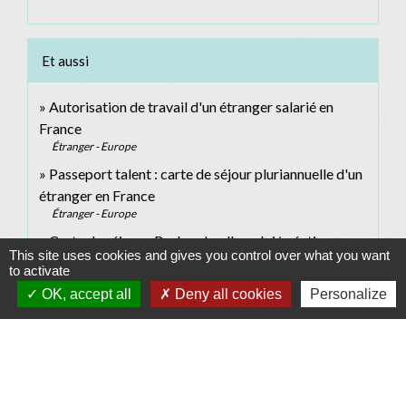
Et aussi
Autorisation de travail d'un étranger salarié en
France
Étranger - Europe
Passeport talent : carte de séjour pluriannuelle d'un
étranger en France
Étranger - Europe
Carte de séjour - Recherche d'emploi/création
This site uses cookies and gives you control over what you want
d'entreprise
to activate
Étranger - Europe
OK, accept all
Deny all cookies
Personalize
Immatriculation à la Sécurité sociale pour un salarié
qui arrive en France
Social - Santé
Procédure et formalités d'embauche d'un salarié
Ressources humaines