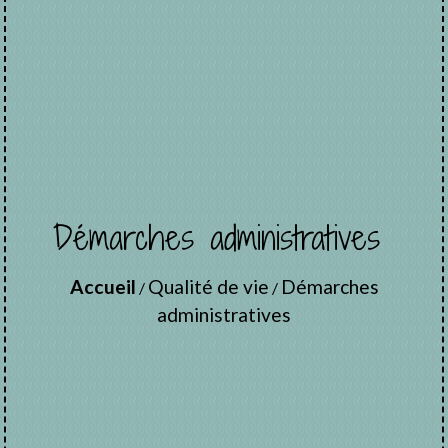
Démarches administratives
Accueil
Qualité de vie
Démarches
/
/
administratives