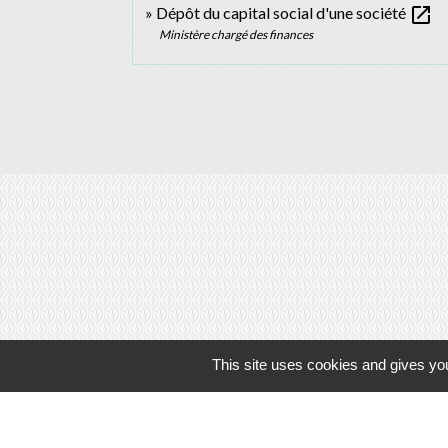
open_in_new
Dépôt du capital social d'une société
Ministère chargé des finances
This site uses cookies and gives you