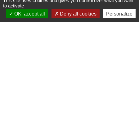
This site uses cookies and gives you control over what you want
to activate
Signaler une erreur sur cette page
OK, accept all
Deny all cookies
Personalize
Contacts
Commune d'Allan
Place du Champ-de-Mars
26780 Allan - FRANCE
+33 4 75 46 60 62
Contact par formulaire
Mentions légales
-
Politique de confidentialité
-