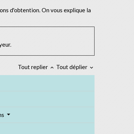
ions d'obtention. On vous explique la
yeur.
Tout replier
Tout déplier
keyboard_arrow_up
keyboard_arrow_down
ans