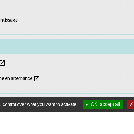
entissage
en_in_new
open_in_new
he en alternance
 control over what you want to activate
OK, accept all