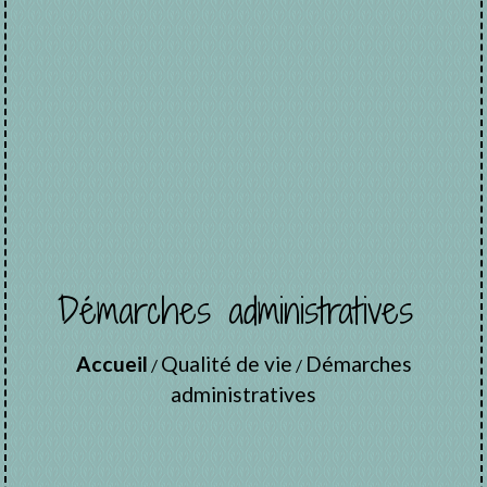
Démarches administratives
Accueil
Qualité de vie
Démarches
/
/
administratives