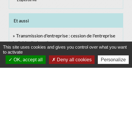
Et aussi
Transmission d'entreprise : cession de l'entreprise
individuelle à un tiers
This site uses cookies and gives you control over what you want
Étapes de vie
to activate
OK, accept all
Deny all cookies
Personalize
Pour en savoir plus
open_in_new
Régime d'imposition des plus-values d'apport
Ministère chargé des finances
Signaler une erreur sur cette page