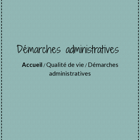
Démarches administratives
Accueil
Qualité de vie
Démarches
/
/
administratives