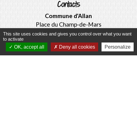
Contacts
Commune d'Allan
Place du Champ-de-Mars
26780 Allan - FRANCE
This site uses cookies and gives you control over what you want
to activate
+33 4 75 46 60 62
OK, accept all
Deny all cookies
Personalize
Contact par formulaire
Mentions légales
-
Politique de confidentialité
-
Accessibilité
-
Plan du site
-
Gestion des cookies