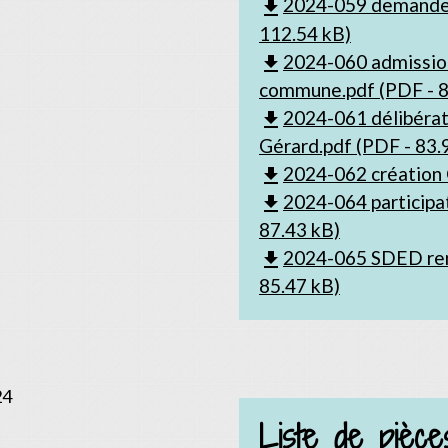
2024-059 demande 
file_download
112.54 kB)
2024-060 admission
file_download
commune.pdf (PDF - 8
2024-061 délibérati
file_download
Gérard.pdf (PDF - 83.
2024-062 création 
file_download
2024-064 participat
file_download
87.43 kB)
2024-065 SDED ren
file_download
85.47 kB)
24
Liste de pièces