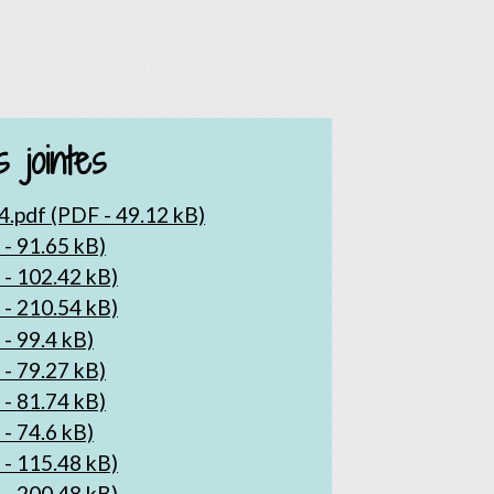
 jointes
.pdf (PDF - 49.12 kB)
- 91.65 kB)
- 102.42 kB)
- 210.54 kB)
- 99.4 kB)
- 79.27 kB)
- 81.74 kB)
- 74.6 kB)
- 115.48 kB)
- 200.48 kB)