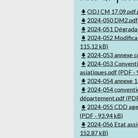
ODJ CM 17.09.pdf.p
file_download
2024-050 DM2.pdf 
file_download
2024-051 Dégradat
file_download
2024-052 Modificat
file_download
115.12 kB)
2024-053 annexe co
file_download
2024-053 Conventio
file_download
asiatiques.pdf (PDF - 
2024-054 annexe 1.
file_download
2024-054 conventi
file_download
département.pdf (PDF
2024-055 CDD age
file_download
(PDF - 93.94 kB)
2024-056 Etat assi
file_download
152.87 kB)