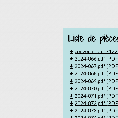
Liste de pièces
convocation 171224
file_download
2024-066.pdf (PDF 
file_download
2024-067.pdf (PDF 
file_download
2024-068.pdf (PDF 
file_download
2024-069.pdf (PDF 
file_download
2024-070.pdf (PDF 
file_download
2024-071.pdf (PDF 
file_download
2024-072.pdf (PDF 
file_download
2024-073.pdf (PDF 
file_download
2024-074.pdf (PDF 