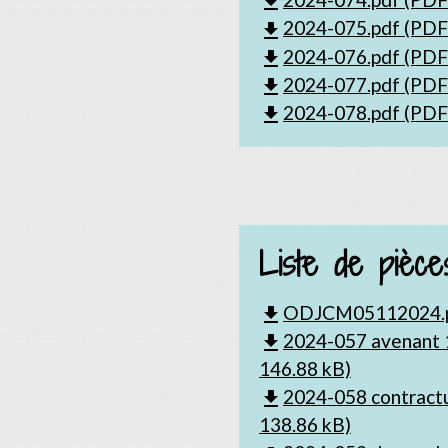
file_download
2024-075.pdf (PDF 
file_download
2024-076.pdf (PDF 
file_download
2024-077.pdf (PDF 
file_download
2024-078.pdf (PDF 
file_download
Liste de pièces
ODJCM05112024.pd
file_download
2024-057 avenant 1
file_download
146.88 kB)
2024-058 contractu
file_download
138.86 kB)