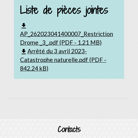
Liste de pièces jointes
file_download
AP_262023041400007_Restriction
Drome _3_.pdf (PDF - 1.21 MB)
Arrêté du 3 avril 2023-
file_download
Catastrophe naturelle.pdf (PDF -
842.24 kB)
Contacts