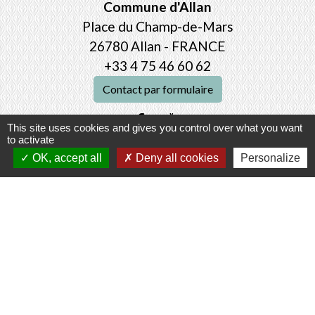
Commune d'Allan
Place du Champ-de-Mars
26780 Allan - FRANCE
+33 4 75 46 60 62
Contact par formulaire
This site uses cookies and gives you control over what you want
to activate
OK, accept all
Deny all cookies
Personalize
Mentions légales
-
Politique de confidentialité
-
Accessibilité
-
Plan du site
-
Gestion des cookies
Site créé en partenariat avec Réseau des Communes