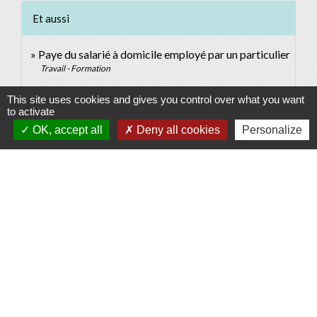
Et aussi
Paye du salarié à domicile employé par un particulier
Travail - Formation
This site uses cookies and gives you control over what you want
to activate
Pour en savoir plus
OK, accept all
Deny all cookies
Personalize
open_in_new
Site officiel du particulier employeur et du salarié
Urssaf Caisse nationale (ex-Acoss)
open_in_new
Site des services à la personne
Ministère chargé des finances
Comment faire si...
J'ai besoin de faire garder mes enfants