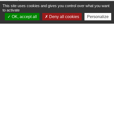
This site uses cookies and gives you control over what you want
to activate
Signaler une erreur sur cette page
OK, accept all
Deny all cookies
Personalize
Contacts
Commune d'Allan
Place du Champ-de-Mars
26780 Allan - FRANCE
+33 4 75 46 60 62
Contact par formulaire