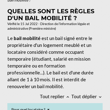
QUELLES SONT LES RÈGLES
D'UN BAIL MOBILITÉ ?
Vérifié le 15 Jul 2022 - Direction de l'information légale et
administrative (Première ministre)
Le
bail mobilité
est un bail signé entre le
propriétaire d'un logement meublé et un
locataire considéré comme occupant
temporaire (étudiant, salarié en mission
temporaire ou en formation
professionnelle...). Le bail est d'une durée
allant de 1 à 10 mois. Il est interdit de
renouveler un bail mobilité.
Tout replier
Tout déplier
keyboard_arrow_up
keyboard_arrow_down
Pour quel locataire ?