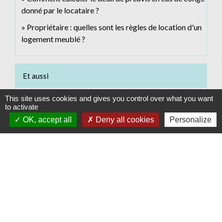
donné par le locataire ?
Propriétaire : quelles sont les règles de location d'un
logement meublé ?
Et aussi
This site uses cookies and gives you control over what you want
Conciliateur de justice
to activate
Justice
OK, accept all
Deny all cookies
Personalize
Signaler une erreur sur cette page
Contacts
Commune d'Allan