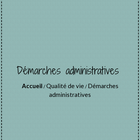
Démarches administratives
Accueil
Qualité de vie
Démarches
/
/
administratives