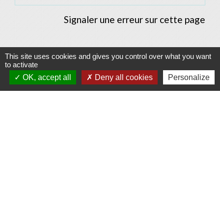
Signaler une erreur sur cette page
This site uses cookies and gives you control over what you want
to activate
Contacts
OK, accept all
Deny all cookies
Personalize
Commune d'Allan
Place du Champ-de-Mars
26780 Allan - FRANCE
+33 4 75 46 60 62
Contact par formulaire