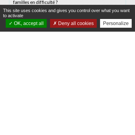
familles en difficulté ?
This site uses cookies and gives you control over what you want
to activate
Signaler une erreur sur cette page
OK, accept all
Deny all cookies
Personalize
Contacts
Commune d'Allan
Place du Champ-de-Mars
26780 Allan - FRANCE
+33 4 75 46 60 62
Contact par formulaire