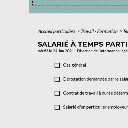
Accueil particuliers
>
Travail - Formation
>
Te
SALARIÉ À TEMPS PARTI
Vérifié le 24 Jun 2021 - Direction de l'information léga
check_box_outline_blank
Cas général
check_box_outline_blank
Dérogation demandée par le sala
check_box_outline_blank
Contrat de travail à durée déterm
check_box_outline_blank
Salarié d'un particulier employeu