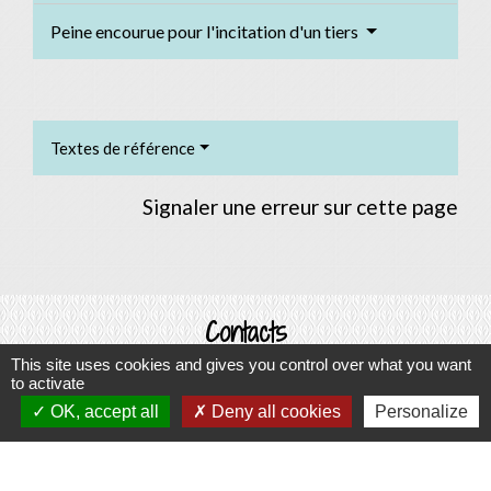
Peine encourue pour l'incitation d'un tiers
Textes de référence
Signaler une erreur sur cette page
Contacts
This site uses cookies and gives you control over what you want
Commune d'Allan
to activate
Place du Champ-de-Mars
OK, accept all
Deny all cookies
Personalize
26780 Allan - FRANCE
+33 4 75 46 60 62