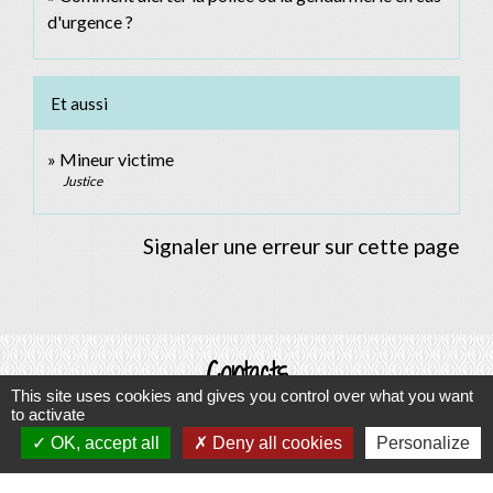
d'urgence ?
Et aussi
Mineur victime
Justice
Signaler une erreur sur cette page
Contacts
This site uses cookies and gives you control over what you want
Commune d'Allan
to activate
Place du Champ-de-Mars
OK, accept all
Deny all cookies
Personalize
26780 Allan - FRANCE