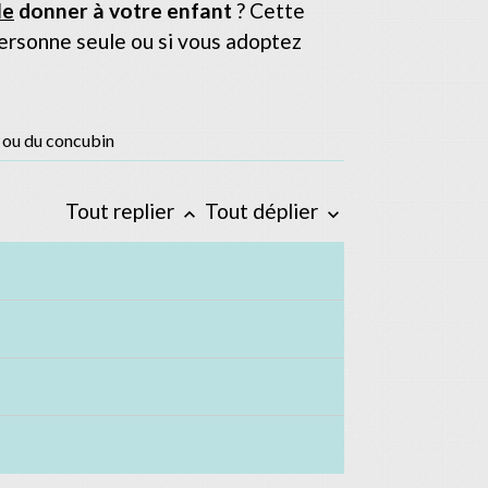
le
donner à votre enfant
? Cette
 personne seule ou si vous adoptez
s ou du concubin
Tout replier
Tout déplier
keyboard_arrow_up
keyboard_arrow_down