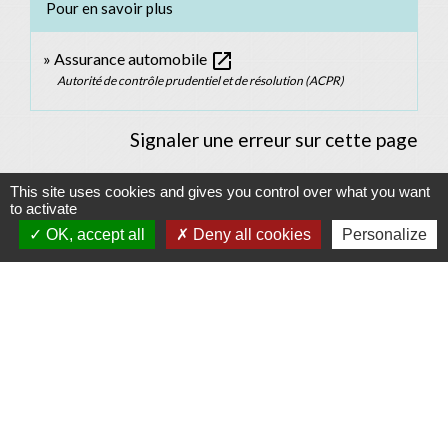
Pour en savoir plus
open_in_new
Assurance automobile
Autorité de contrôle prudentiel et de résolution (ACPR)
Signaler une erreur sur cette page
This site uses cookies and gives you control over what you want
to activate
OK, accept all
Deny all cookies
Personalize
Contacts
Commune d'Allan
Place du Champ-de-Mars
26780 Allan - FRANCE
+33 4 75 46 60 62
Contact par formulaire