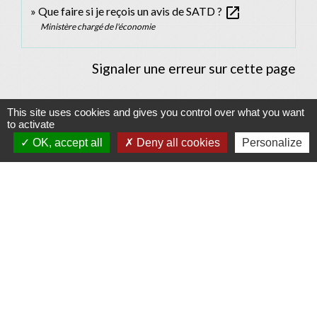
open_in_new
Que faire si je reçois un avis de SATD ?
Ministère chargé de l'économie
Signaler une erreur sur cette page
This site uses cookies and gives you control over what you want
to activate
Contacts
OK, accept all
Deny all cookies
Personalize
Commune d'Allan
Place du Champ-de-Mars
26780 Allan - FRANCE
+33 4 75 46 60 62
Contact par formulaire