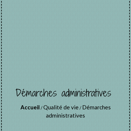
Démarches administratives
Accueil
Qualité de vie
Démarches
/
/
administratives