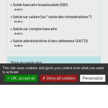
Solde bancaire insaisissable (SBI)
Justice
Saisie sur salaire (ou "saisie des rémunérations")
Justice
Saisie sur compte bancaire
Justice
Saisie administrative à tiers détenteur (SATD)
Justice
Pour en savoir plus
This site uses cookies and gives you control over what you want
to activate
open_in_new
Barème des saisies sur rémunérations
OK, accept all
Deny all cookies
Personalize
Ministère chargé de la justice
Signaler une erreur sur cette page