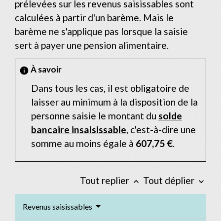
prélevées sur les revenus saisissables sont
calculées à partir d'un barème. Mais le
barème ne s'applique pas lorsque la saisie
sert à payer une pension alimentaire.
À savoir
info
Dans tous les cas, il est obligatoire de
laisser au minimum à la disposition de la
personne saisie le montant du
solde
bancaire insaisissable
, c'est-à-dire une
somme au moins égale à
607,75 €
.
Tout replier
Tout déplier
keyboard_arrow_up
keyboard_arrow_down
Revenus saisissables