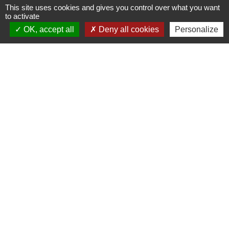
This site uses cookies and gives you control over what you want
to activate
Signaler une erreur sur cette page
OK, accept all
Deny all cookies
Personalize
Contacts
Commune d'Allan
Place du Champ-de-Mars
26780 Allan - FRANCE
+33 4 75 46 60 62
Contact par formulaire