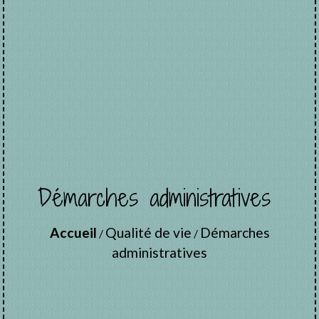
Démarches administratives
Accueil
Qualité de vie
Démarches
/
/
administratives