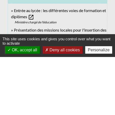
Entrée au lycée : les différentes voies de formation et
open_in_new
diplômes
Ministère chargé de l'éducation
Présentation des missions locales pour l'insertion des
open_in_new
jeunes
This site uses cookies and gives you control over what you want
Union nationale des missions locales (UNML)
to activate
OK, accept all
Deny all cookies
Personalize
Signaler une erreur sur cette page
Contacts
Commune d'Allan
Place du Champ-de-Mars
26780 Allan - FRANCE