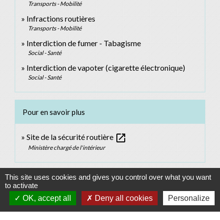
Transports - Mobilité
Infractions routières
Transports - Mobilité
Interdiction de fumer - Tabagisme
Social - Santé
Interdiction de vapoter (cigarette électronique)
Social - Santé
Pour en savoir plus
open_in_new
Site de la sécurité routière
Ministère chargé de l'intérieur
Signaler une erreur sur cette page
This site uses cookies and gives you control over what you want
to activate
OK, accept all
Deny all cookies
Personalize